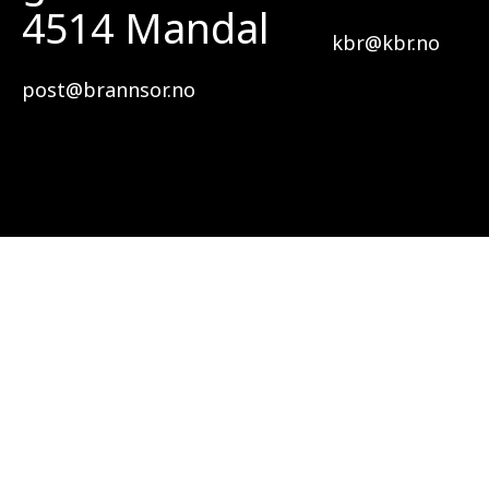
4514 Mandal
kbr@kbr.no
post@brannsor.no