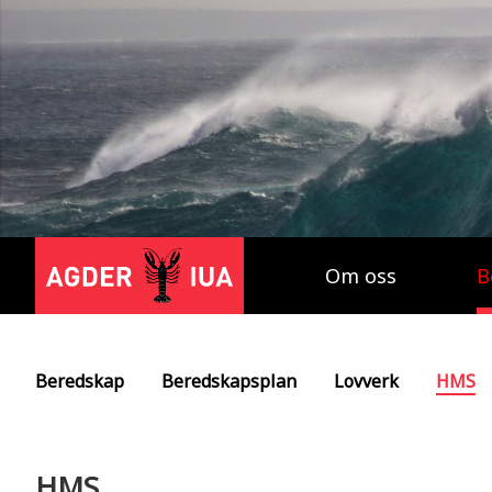
Om oss
B
Beredskap
Beredskapsplan
Lovverk
HMS
HMS